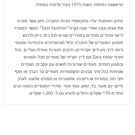
הראשונה נפתחה בשנת 1975 בעיר גליסיה בספרד.
החזון האופנתי עליו מתבססת מהות החברה, חזון אשר מוכיח
את עצמו עונה אחרי עונה נקרא״Fast Fashion״ כאשר המטרה
לייצר טרנדים מוכרים במחירים שווים לכל כיס. ניתן לרכוש
ממגוון המוצרים של החברה החל מטישירטים איכותיות ומכנסי
ג’ינס, דרך מעילים יוקרתיים, תיקים, חגורות ואפילו נעליים. בכל
חורף יוצאת Zara עם ליין יוקרתי של מגפיים מכל הסוגים
ובמגוון דגמים: מגפיים שפיציות לנשים עם עקבים, מגפיים
שטוחות בכל מיני צבעים וטקסטורות, מגפיים עד הברך או מגף
חצי רגל, צמודות או רחבות, אלגנטיות או ספורט אלגנט, לערב
וליום יום מעור, בד, זמש, גומי ועוד. מחירי המגפיים בעונה נעים
החל מ-170 שקלים ויכולים להגיע גם ל- 1,000 שקלים.