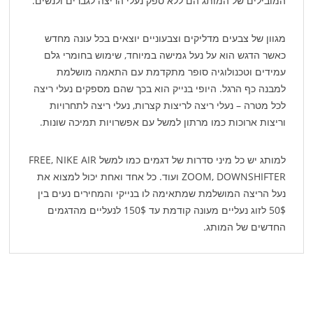
המובילים של המותג הם ללא ספק נעלי הריצה לגברים ולנשים.
מגוון של צבעים מדליקים וצבעוניים יוצאים בכל עונה מחדש
כאשר הדגש הוא על נעל גמישה במיוחד, שימוש בחומרי גלם
עמידים וטכנולוגיה סופר מתקדמת עם התאמה מושלמת
למבנה כף הרגל. היופי בנייק הוא בכך שהם מספקים נעלי ריצה
לכל מטרה – נעלי ריצה לריצות קצרות, נעלי ריצה לתחרויות
וריצות ארוכות כמו מרתון למשל עם אפשרויות תמיכה שונות.
למותג יש כל מיני סדרות של דגמים כמו למשל FREE, NIKE AIR
ZOOM, DOWNSHIFTER ועוד. כל אחד ואחת יכול למצוא את
נעל הריצה המושלמת שמתאימה לו בנייקי והמחירים נעים בין
50$ לזוג נעליים מעונה קודמת עד 150$ לנעליים מהדגמים
החדשים של המותג.