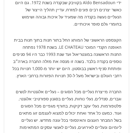
ידי Aldo Bensadoun בקוויבק שבקנדה בשנת 1972. גם היום
כאשר יצרנים רבים פונים למזרח, עדיין תהליך הייצור של
הנעליים נעשה בקנדה מה שמעיד על איכות גבוהה ושימוש
בחומרי גלם סופר איכותיים.
הקונספט הראשוני של המותג החל בתור חנות בתוך חנות בבית
האופנה הקנדי המוכר LE CHATEAU. בשנת 1978 נפתחה
החנות הראשונה במונטריאול ועד שנת 1993 כבר היו 94 סניפים
נוספים בקנדה בלבד. בשנה זו מנסה את מזלה החברה בארה״ב
ופותחת סניף ראשון בבוסטון. היום יש יותר מ-1,000 חנויות בכל
רחבי העולם ובישראל מעל ל-30 חנויות הפזורות ברחבי הארץ.
החברה מייצרת נעליים מכל הסוגים – נעליים אלגנטיות לנשים
וגברים, סנדלים, נעלי נוחות, נעליים בסגנון ספורטיבי אלגנטי,
פלטפורמות, נעלי עקב דקיקות, בחורף מגפיים מכל הסוגים
ועוד. כמעט כל אחד ואחת יכולים למצוא לעצמם זוג מתאים
בשל המבחר העצום והאינסופי בכל עונה מחדש. יש נעליים
ליומיום ונעליים לאירועים, נעליים לאנשי עסקים המתאימות