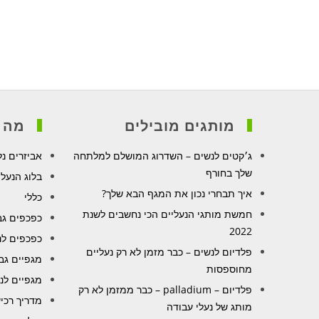
מותגים מובילים
מה ע
ג׳קטים לנשים – השדרוג המושלם למלתחה
אביזרים נל
שלך בחורף
בלוג הנעלי
איך תבחרי נכון את המגף הבא שלך?
כללי
חמשת מותגי הנעליים הכי נחשבים לשנת
כפכפים גב
2022
כפכפים לנ
פלדיום לנשים – כבר מזמן לא רק נעליים
מגפיים גב
מחוספסות
מגפיים לנ
פלדיום – palladium – כבר ממזמן לא רק
מדריך רכי
מותג של נעלי עבודה