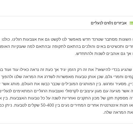
אביזרים נלווים לנעליים
 השונות מסתבר שטרנד חדש מאפשר לנו לקשט גם את אצבעות רגלינו. כולנו
יזרים ותכשיטים באים והולכים בהתאם לתקופה ובהתאם למה שענקיות האופנ
 אך גם אוהבים לשנות ולהתחדש.
יע בכדי להישאר? את זה רק הזמן יגיד אך כעת זה נראה כאילו עוד ועוד בנ
קמים וחמרי גלם, שכן אותן טבעות מאפשרות לשדרג את המראה שלנו ולהפוך 
יין, מסעיר ומרגש. בין המותגים המובילים שכבר כבשו את העולם, מותג אשר י
 אשר מגיעה עם מגון עיצובים לקרסולי ואצבעות הרגליים המתאימים לנעליים
ברה מספקת תקן של מכון התקנים ואחריות לשנה על כל טבעות האצבעות. בין א
תבחרו לרכוש את הטבעת שלכם ממגנוליה ובין אם ממותג או חנות אינטרנטית אחרים המחירים נעים בין 50-400 שקלים לט
 את המראה שלה.