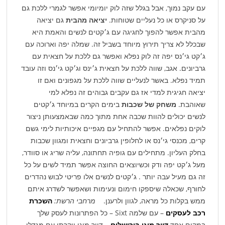
עם עקב נמוך, אבל בגלל שזה לוק יומיומי אפשר לגמרי ללכת גם
על סניקרס או כל נעליים שטוחות.
יציאה מהבית
גם יציאה
מהבית אפשר להפוך לחגיגה עם ג׳קטים לנשים והאמת היא
שבכלל לא צריך תירוץ מיוחד בשביל זה. שמלה יפה וארוכה עם
ג׳קט גי׳נס יפה זה לוק נפלא ואפשר גם ללכת על חצאית עם
גרביונים. אגב, שווה ללכת על חצאית ג׳ינס וג׳קט גי׳נס וזה עובד
תמיד נפלא. באשר לנעליים שווה ללכת על מגפונים ואם זו
יציאה חגיגית למדי אז גם עקבים גבוהים זה נפלא למי
שאוהבת.
משחק של שכבות
בימים הקרים במיוחד ג׳קטים
לנשים יכולים להוות שכבה אחת מתוך כמה שבאמצעותן ניצור
לוקים נפלאים. אפשר להתחיל עם מגפיים איכותיות לימי גשם
קרים, מכנסי גי׳נס או לחלופין גרביונים וחצאית ומגוון שכבות
בחלק העליון. מתחילים עם גופיה תחתונה, עליה שריג או סוודר,
מעל ג׳קט יפה ודק וכשיוצאים החוצה אפשר תמיד לשים על כל
זה גם מעיל עבה יותר . ג׳קטים לנשים אלו פריטי לבוש נהדרים
לחורף, שכאלה שיספקו חימום ונעימות ושאפשר לשדרג איתם
ממש בקלות כל מראה, לגוון ולרענן.
מרחבי הרשת:
השכרת
רכב לעסקים
– עם שלמה Sixt – כל הפתרונות לעסק שלך
במקום אחד
דיור מוגן בירושלים
– דיור מוגן יוקרתי עם מגדלי