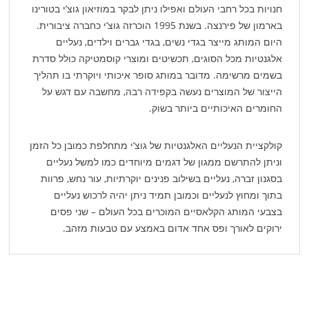
חנויות בכל רחבי העולם ואפילו ניתן לבקר במוזיאון גוצ’י בטורינו
בארמון של פירנצה. בשנת 1995 הוכרזה גוצ’י כחברה ציבורית.
היום המותג מייצר בגדי נשים, בגדי גברים וילדים, נעליים
אלגנטיות מכל הסוגים, תכשיטים ומוצרי קוסמטיקה כולל סדרת
בשמים מרשימה. מדובר במותג סופר איכותי ויוקרתי בו תהליך
הייצור של המוצרים נעשה בקפידה רבה, מחשבה עם דגש על
החומרים האיכותיים ביותר בשוק.
קולקציית הנעליים האלגנטיות של גוצ’י מתחלפת כמובן כל הזמן
וניתן להתרשם ממגון של דגמים מיוחדים כמו למשל נעליים
בסגנון זברה, נעליים בשילוב פנינים יוקרתיות, עור נחש, פרוות
בתוך ומחוץ לנעליים וכמובן תמיד ניתן יהיה לרכוש נעליים
בצבעי המותג הקלאסיים המוכרים בכל העולם – שני פסים
ירוקים לאורך ופס אחד אדום באמצע עם טבעות מזהב.